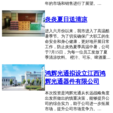
年的市场和销售进行了展望。…
炎炎夏日送清凉
进入六月份以来，我市进入了高温酷
暑季节。为了切实确保广大职工的生
命安全和身心健康，更好地开展日常
工作，防止炎热夏季高温中暑，公司
于7月15日，为每一位员工发放了夏
季清凉饮料。 橙汁、可乐、啤酒重…
鸿辉光通拟设立江西鸿
辉光通器件有限公司
本次投资是鸿辉光通从长远战略角度
出发所做出的慎重决策，能够提升公
司的综合实力，助于公司进一步拓展
市场，提升公司市场竞争力。…