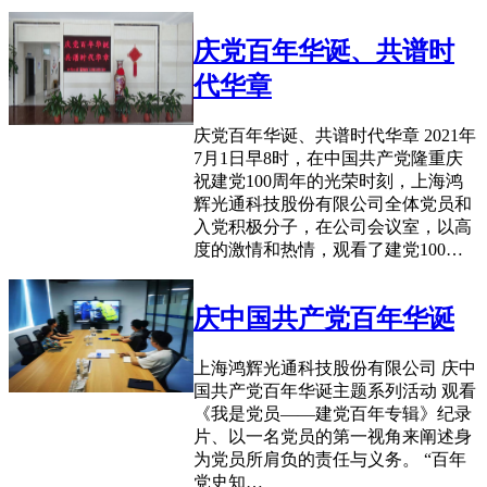
庆党百年华诞、共谱时
代华章
庆党百年华诞、共谱时代华章 2021年
7月1日早8时，在中国共产党隆重庆
祝建党100周年的光荣时刻，上海鸿
辉光通科技股份有限公司全体党员和
入党积极分子，在公司会议室，以高
度的激情和热情，观看了建党100…
庆中国共产党百年华诞
上海鸿辉光通科技股份有限公司 庆中
国共产党百年华诞主题系列活动 观看
《我是党员——建党百年专辑》纪录
片、以一名党员的第一视角来阐述身
为党员所肩负的责任与义务。 “百年
党史知…