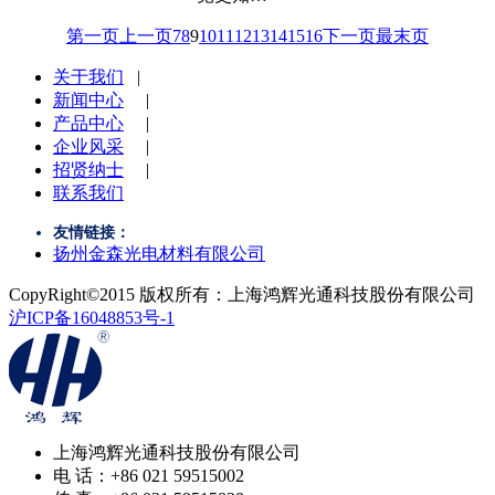
第一页
上一页
7
8
9
10
11
12
13
14
15
16
下一页
最末页
关于我们
|
新闻中心
|
产品中心
|
企业风采
|
招贤纳士
|
联系我们
友情链接：
扬州金森光电材料有限公司
CopyRight©2015 版权所有：上海鸿辉光通科技股份有限公司
沪ICP备16048853号-1
上海鸿辉光通科技股份有限公司
电 话：+86 021 59515002