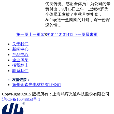
优良传统、感谢全体员工为公司的辛
劳付出，9月15日上午，上海鸿辉为
全体员工发放了中秋月饼礼盒，
&nbsp;送一盒圆圆的月饼，寄一份深
深的情…
第一页
上一页
6
7
8
9
10
11
12
13
14
15
下一页
最末页
关于我们
|
新闻中心
|
产品中心
|
企业风采
|
招贤纳士
|
联系我们
友情链接：
扬州金森光电材料有限公司
CopyRight©2015 版权所有：上海鸿辉光通科技股份有限公司
沪ICP备16048853号-1