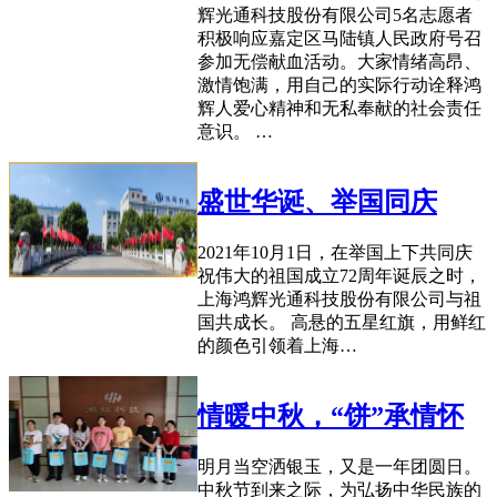
辉光通科技股份有限公司5名志愿者
积极响应嘉定区马陆镇人民政府号召
参加无偿献血活动。大家情绪高昂、
激情饱满，用自己的实际行动诠释鸿
辉人爱心精神和无私奉献的社会责任
意识。 …
盛世华诞、举国同庆
2021年10月1日，在举国上下共同庆
祝伟大的祖国成立72周年诞辰之时，
上海鸿辉光通科技股份有限公司与祖
国共成长。 高悬的五星红旗，用鲜红
的颜色引领着上海…
情暖中秋，“饼”承情怀
明月当空洒银玉，又是一年团圆日。
中秋节到来之际，为弘扬中华民族的