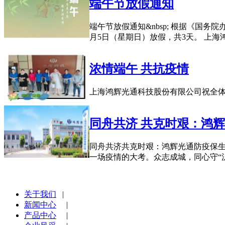
端午节放假通知
端午节放假通知&nbsp; 根据《国务
月5日（星期日）放假，共3天。 上海
浓情端午 共抗疫情
上海鸿辉光通科技股份有限公司祝全
同舟共济 共克时艰：鸿
同舟共济共克时艰：鸿辉光通防疫保生
一场疫情的大考。众志成城，同心守“
关于我们
|
新闻中心
|
产品中心
|