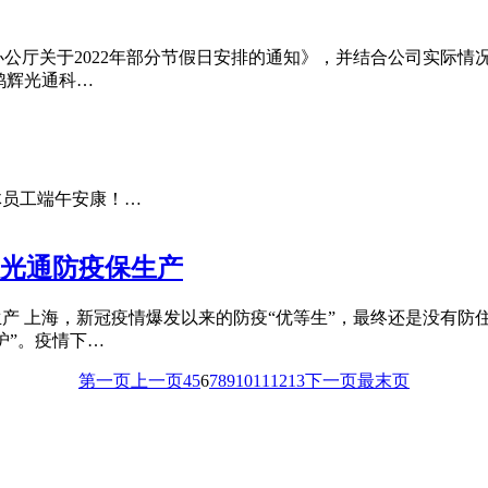
院办公厅关于2022年部分节假日安排的通知》，并结合公司实际情况
鸿辉光通科…
体员工端午安康！…
辉光通防疫保生产
产 上海，新冠疫情爆发以来的防疫“优等生”，最终还是没有防
沪”。疫情下…
第一页
上一页
4
5
6
7
8
9
10
11
12
13
下一页
最末页