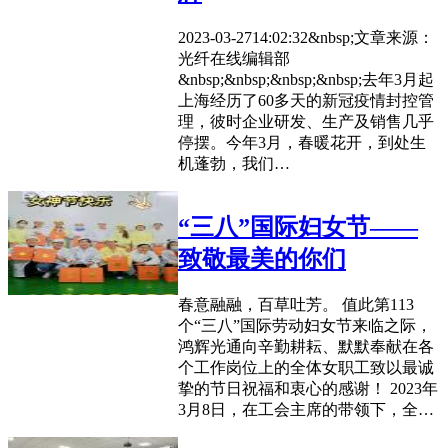
2023-03-2714:02:32&nbsp;文章来源：
光纤在线编辑部
&nbsp;&nbsp;&nbsp;&nbsp;去年3月起
上海经历了60多天的新冠疫情封控管
理，彼时企业研发、生产及销售几乎
停摆。今年3月，春暖花开，到处生
机蓬勃，我们…
“三八”国际妇女节——
致敬最美的你们
春意融融，百草吐芳。 值此第113
个“三八”国际劳动妇女节来临之际，
鸿辉光通向辛勤耕耘、默默奉献在各
个工作岗位上的全体女职工致以最诚
挚的节日祝福和衷心的感谢！ 2023年
3月8日，在工会主席的带领下，全…