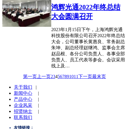
鸿辉光通2022年终总结
大会圆满召开
2023年1月15日下午，上海鸿辉光通
科技股份有限公司召开2022年终总结
大会，公司董事长黄惠良、常务副总
朱坤、副总经理赵继鸿、监事会主席
赵品根、各分公司负责人、各事业部
负责人、员工代表等参会。会议采用
线上及…
第一页
上一页
2
3
4
5
6
7
8
9
10
11
下一页
最末页
关于我们
|
新闻中心
|
产品中心
|
企业风采
|
招贤纳士
|
联系我们
友情链接：