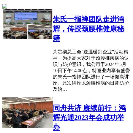
朱氏一指禅团队走进鸿
辉，传授颈腰椎健康秘
籍
为贯彻总工会“送温暖到企业”活动精
神，为提高大家对于颈腰椎疾病的认
识与防护意识，我公司于2024年5月
10日下午14:00点，特邀业内享有盛誉
的朱氏一指禅团队进行了一场健康讲
座。此次讲座以颈腰椎病的日常防护
及治…
同舟共济 赓续前行：鸿
辉光通2023年会成功举
办