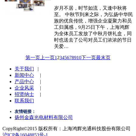
岁月不居，时节如流，又逢中秋将
至。 中秋节到来之际，为弘扬中华民
族的优良传统，增强企业凝聚力和员
工归属感，9月25日下午，上海鸿辉
为全体员工发放了中秋月饼礼盒，同
时也送去了公司对员工们浓浓的节日
关爱…
第一页
上一页
1
2
3
4
5
6
7
8
9
10
下一页
最末页
关于我们
|
新闻中心
|
产品中心
|
企业风采
|
招贤纳士
|
联系我们
友情链接：
扬州金森光电材料有限公司
CopyRight©2015 版权所有：上海鸿辉光通科技股份有限公司
沪ICP备16048853号-1